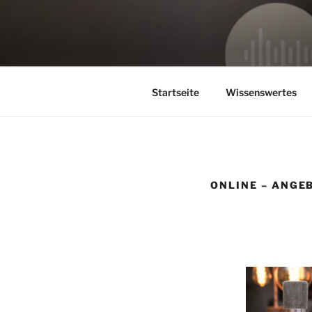
Zum
Inhalt
springen
Tontechnik & Musikproduktion
Startseite
Wissenswertes
ONLINE – ANGE