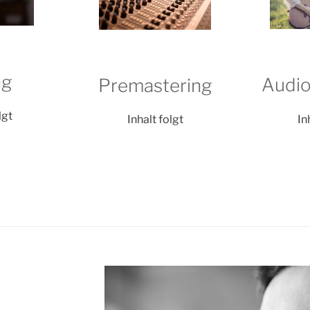
ng
Audio
Premastering
lgt
In
Inhalt folgt